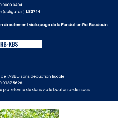
0 0000 0404
(obligatoir!):
L83714
on directement via la page de la Fondation Roi Baudouin.
FRB-KBS
de l’ASBL (sans déduction fiscale)
0 0137 5626
tre plateforme de dons via le bouton ci-dessous