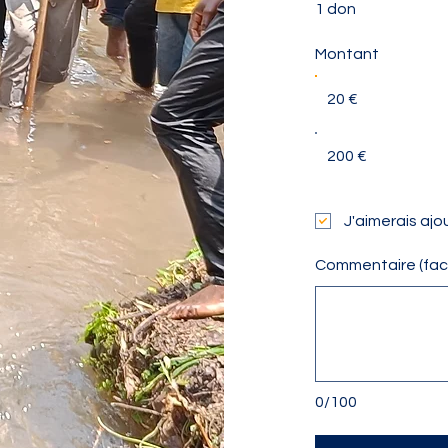
1 don
Montant
20 €
200 €
J'aimerais ajou
Commentaire (facu
0/100