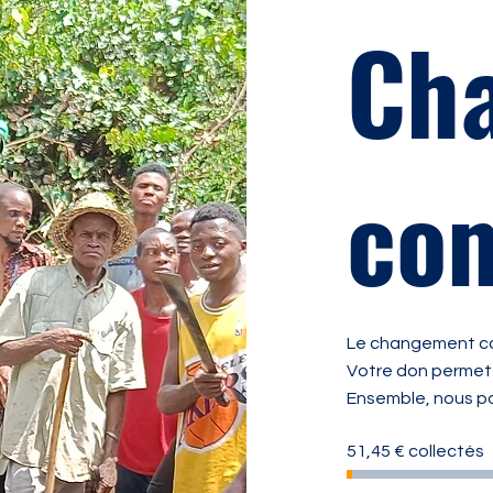
Ch
co
Le changement c
Votre don permet d
Ensemble, nous po
51,45 € collectés