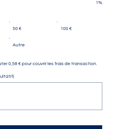
fonds :
1%
50 000 €
50 €
100 €
Autre
ter 0,58 € pour couvrir les frais de transaction.
ltatif)