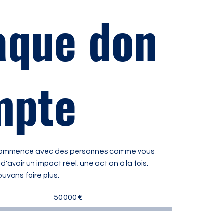
aque don
mpte
ommence avec des personnes comme vous.
'avoir un impact réel, une action à la fois.
uvons faire plus.
Objectif
50 000 €
de
la
collecte
de