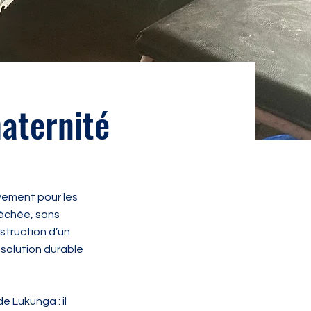
aternité
ivement pour les
séchée, sans
struction d’un
 solution durable
 Lukunga : il