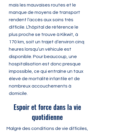
mais les mauvaises routes et le
manque de moyens de transport
rendent l’accès aux soins très
difficile. L’hôpital de référence le
plus proche se trouve à Kikwit, à
170 km, soit un trajet d’environ cinq
heures lorsqu’un véhicule est
disponible. Pour beaucoup, une
hospitalisation est donc presque
impossible, ce qui entraîne un taux
élevé de mortalité infantile et de
nombreux accouchements à
domicile.
Cette situation met en évidence
Espoir et force dans la vie
l’importance cruciale des premiers
quotidienne
secours pour la population rurale
de Gungu et pour le centre de
Malgré des conditions de vie difficiles,
santé de Lukunga.