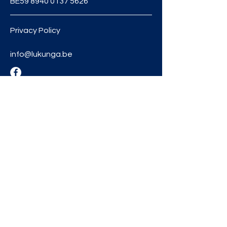
BE59
8940 0137 5626
Privacy Policy
info@lukunga.be
RESTER
INFORMÉ
Inscrivez-vous à notre
newsletter et recevez nos
actualités en primeur.