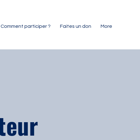
Comment participer ?
Faites un don
More
teur