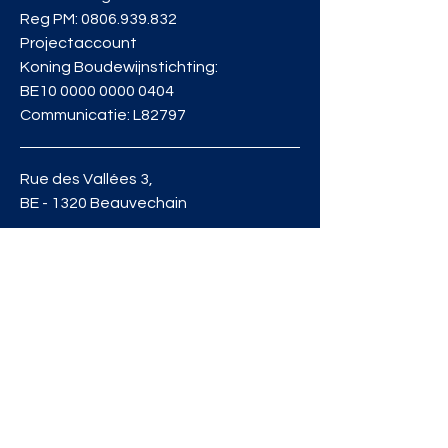
Reg PM:
0806.939.832
Projectaccount
Koning Boudewijnstichting:
BE10
0000 0000 0404
Communicatie: L82797
Rue des Vallées 3,
BE - 1320 Beauvechain
Tel:
0032 10 86 14 72
Lukunga ASBL-rekening:
BE59
8940 0137 5626
Privacybeleid
info@lukunga.be