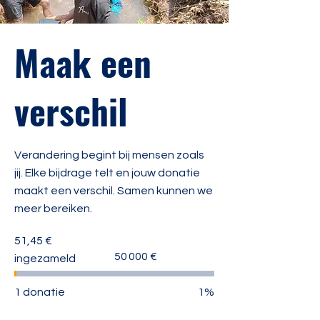
Maak een
verschil
Verandering begint bij mensen zoals
jij. Elke bijdrage telt en jouw donatie
maakt een verschil. Samen kunnen we
meer bereiken.
51,45 €
Doel
50 000 €
ingezameld
van
fondsenwerving:
50 000 €
1 donatie
1%