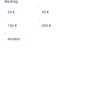
Bedrag
20 €
50 €
100 €
200 €
Anders
Ik wil 0,58 € toevoegen om de
transactiekosten te dekken.
Opmerking (optioneel)
0/100